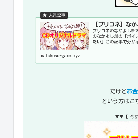
【プリコネ】なか
プリコネのなかよし部
のなかよし部の「ボイ
たい」この記事で分かる
matukusu-game.xyz
だけど
お金
という方はこ
▼▼【 今