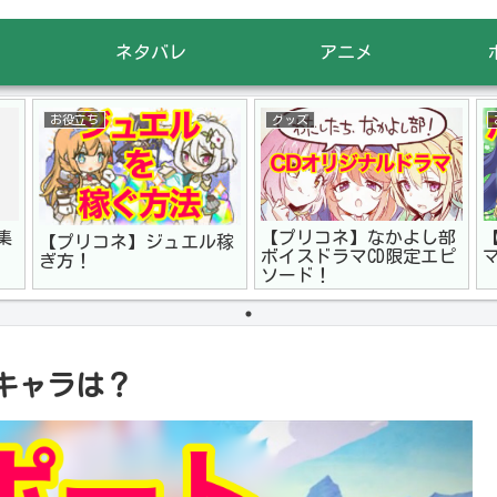
ネタバレ
アニメ
お役立ち
グッズ
集
【プリコネ】なかよし部
【プリコネ】ジュエル稼
ボイスドラマCD限定エピ
ぎ方！
ソード！
キャラは？