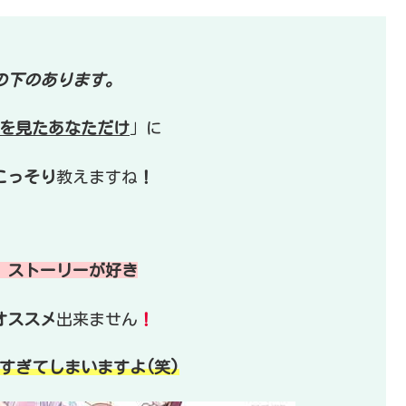
の下のあります。
を見たあなただけ
」に
こっそり
教えますね
！
、ストーリーが好き
オススメ
出来ません
！
すぎてしまいますよ(笑)