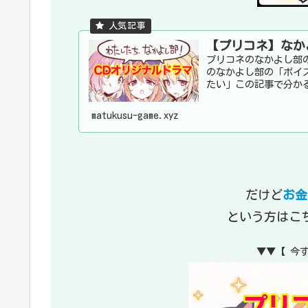
【プリコネ】なか
プリコネのなかよし部
のなかよし部の「ボイ
たい」この記事で分かる
matukusu-game.xyz
だけど
お金
という方はこ
▼▼【 今