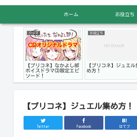
ホーム
お役立ち
グッズ
お役立ち
【プリコネ】なかよし部
【プリコネ】ジュエル
ボイスドラマCD限定エピ
め方！
ソード！
【プリコネ】ジュエル集め方！
Twitter
Facebook
はてブ