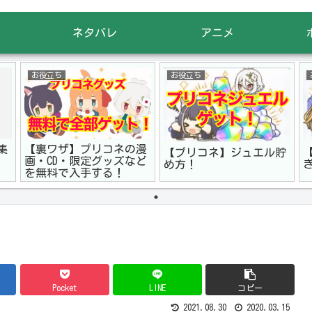
ネタバレ
アニメ
お役立ち
お役立ち
集
【裏ワザ】プリコネの漫
【プリコネ】ジュエル貯
画・CD・限定グッズなど
め方！
を無料で入手する！
Pocket
LINE
コピー
2021.08.30
2020.03.15