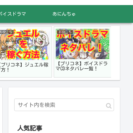
ボイスドラマ
あにんちゅ
お役立ち
お役立ち
【プリコネ】ボイスドラ
【プリコネ】ジュエル稼
マCDネタバレ一覧！
ぎ方！
人気記事