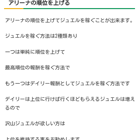
アリーナの順位を上げる
アリーナの順位を上げてジュエルを稼ぐことが出来ます。
ジュエルを稼ぐ方法は2種類あり
一つは単純に順位を上げて
最高順位の報酬を稼ぐ方法で
もう一つはデイリー報酬としてジュエルを稼ぐ方法です
デイリーは上位に行けば行くほどもらえるジュエルは増え
るので
沢山ジュエルが欲しい方は
上位を維持する事をお勧めします。