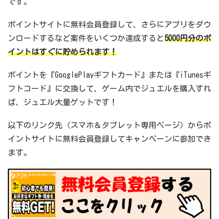
です。
ポイントサイトに無料会員登録して、さらにアプリをダウ
ンロードするなど案件をいくつか達成すると
5000円分のポ
イントはすぐに貯められます！
ポイントを『GooglePlayギフトカード』または『iTunesギ
フトコード』に交換して、ゲーム内でジュエルを購入すれ
ば、ジュエル大量ゲットです！
以下のリンク先（スマホ＆タブレット専用ページ）からポ
イントサイトに無料会員登録してキャンペーンに参加でき
ます。