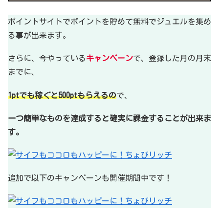
ポイントサイトでポイントを貯めて無料でジュエルを集め
る事が出来ます。
さらに、今やっている
キャンペーン
で、登録した月の月末
までに、
1ptでも稼ぐと500ptもらえるの
で、
一つ簡単なものを達成すると確実に課金することが出来ま
す。
追加で以下のキャンペーンも開催期間中です！