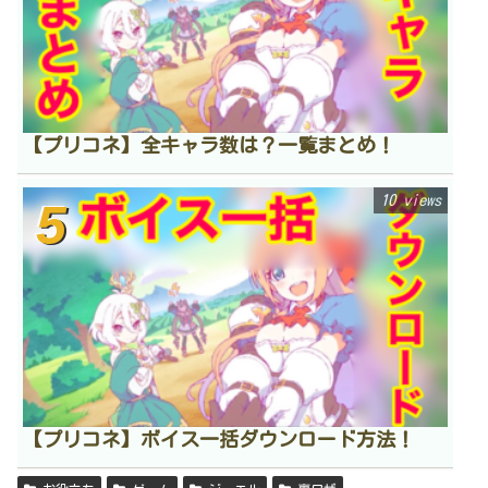
【プリコネ】全キャラ数は？一覧まとめ！
10 views
【プリコネ】ボイス一括ダウンロード方法！