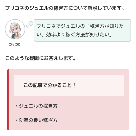
プリコネのジュエルの稼ぎ方について解説しています。
プリコネでジュエルの「稼ぎ方が知りた
い、効率よく稼ぐ方法が知りたい」
コッコロ
このような疑問にお答えします。
この記事で分かること！
・ジュエルの稼ぎ方
・効率の良い稼ぎ方