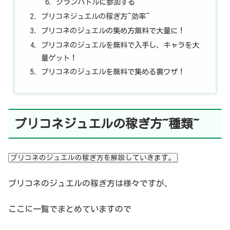
クランバトルに参加する
プリコネジュエルの稼ぎ方~効率~
プリコネのジュエルの集め方無料で大量に！
プリコネのジュエルを無料で入手し、キャラを大
量ゲット！
プリコネのジュエルを無料で集める裏ワザ！
プリコネジュエルの稼ぎ方~種類~
プリコネのジュエルの稼ぎ方を解説していきます。
プリコネのジュエルの稼ぎ方は様々ですが、
ここに一覧でまとめていますので