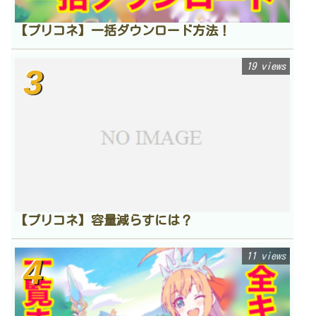
【プリコネ】一括ダウンロード方法！
19 views
【プリコネ】容量減らすには？
11 views