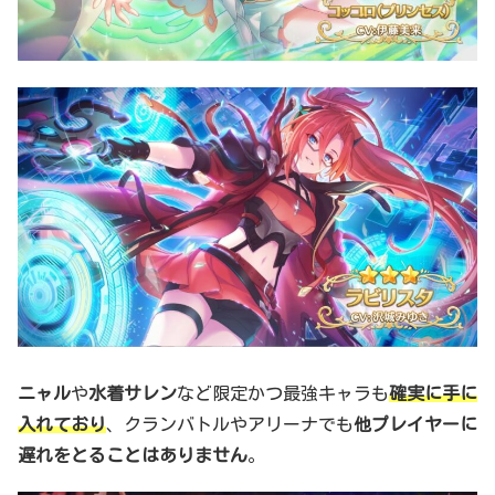
ニャル
や
水着サレン
など限定かつ最強キャラも
確実に手に
入れており
、クランバトルやアリーナでも
他プレイヤーに
遅れをとることはありません
。