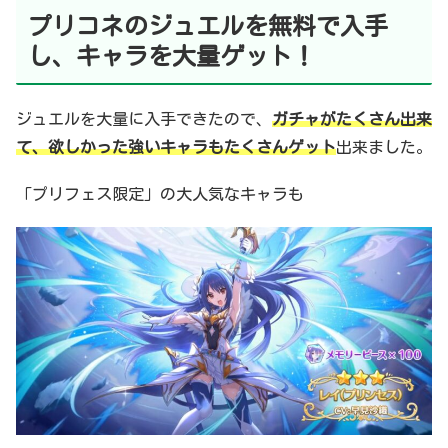
プリコネのジュエルを無料で入手
し、キャラを大量ゲット！
ジュエルを大量に入手できたので、
ガチャがたくさん出来
て、欲しかった強いキャラもたくさんゲット
出来ました。
「プリフェス限定」の大人気なキャラも