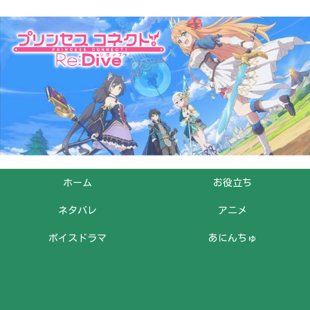
ホーム
お役立ち
ネタバレ
アニメ
ボイスドラマ
あにんちゅ