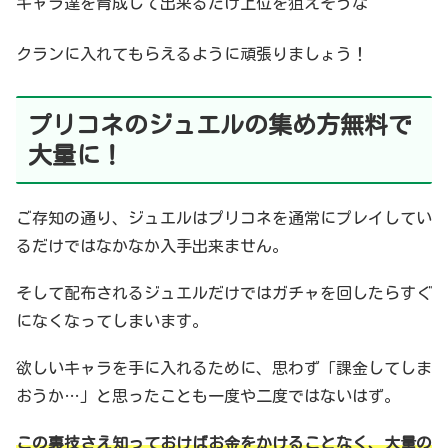
キャラ達を育成して出来るだけ上位を狙えそうな
クランに入れてもらえるように頑張りましょう！
プリコネのジュエルの集め方無料で
大量に！
ご存知の通り、ジュエルはプリコネを通常にプレイしてい
るだけではなかなか入手出来ません。
そして配布されるジュエルだけではガチャを回したらすぐ
になくなってしまいます。
欲しいキャラを手に入れるために、思わず「課金してしま
おうか…」と思ったことも一度や二度ではないはず。
この裏技さえ知っておけばお金をかけることなく、大量の