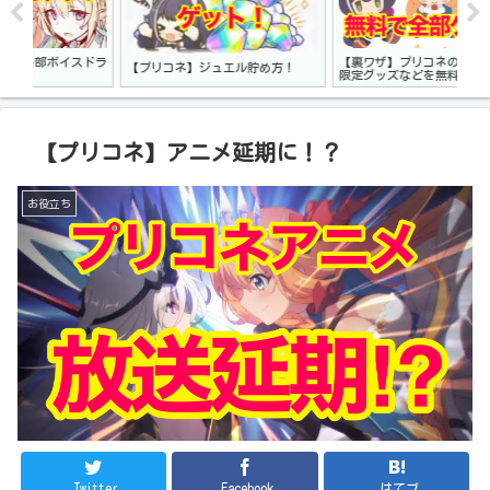
ドラ
【裏ワザ】プリコネの漫画・CD・
【プ
【プリコネ】ジュエル貯め方！
限定グッズなどを無料で入手する！
バ
【プリコネ】アニメ延期に！？
お役立ち
Twitter
Facebook
はてブ