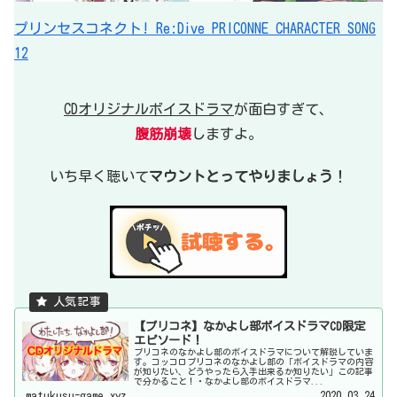
プリンセスコネクト! Re:Dive PRICONNE CHARACTER SONG
12
CDオリジナルボイスドラマ
が面白すぎて、
腹筋崩壊
しますよ。
いち早く聴いて
マウントとってやりましょう
！
【プリコネ】なかよし部ボイスドラマCD限定
エピソード！
プリコネのなかよし部のボイスドラマについて解説していま
す。コッコロプリコネのなかよし部の「ボイスドラマの内容
が知りたい、どうやったら入手出来るか知りたい」この記事
で分かること！・なかよし部のボイスドラマ...
matukusu-game.xyz
2020.03.24