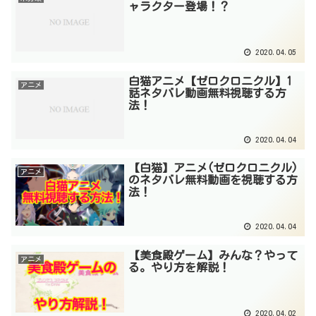
ャラクター登場！？
2020.04.05
白猫アニメ【ゼロクロニクル】1
アニメ
話ネタバレ動画無料視聴する方
法！
2020.04.04
【白猫】アニメ(ゼロクロニクル)
アニメ
のネタバレ無料動画を視聴する方
法！
2020.04.04
【美食殿ゲーム】みんな？やって
アニメ
る。やり方を解説！
2020.04.02