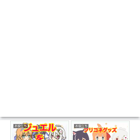
お役立ち
お役立ち
グ