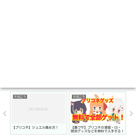
お役立ち
お役立ち
お
ドラ
【プリコネ】ジュエル集め方！
【裏ワザ】プリコネの漫画・CD・
【プ
限定グッズなどを無料で入手する！
バ