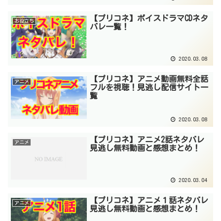
【プリコネ】ボイスドラマCDネタ
お役立ち
バレ一覧！
2020.03.08
【プリコネ】アニメ動画無料全話
アニメ
フルを視聴！見逃し配信サイト一
覧
2020.03.08
【プリコネ】アニメ2話ネタバレ
アニメ
見逃し無料動画と感想まとめ！
2020.03.04
【プリコネ】アニメ１話ネタバレ
アニメ
見逃し無料動画と感想まとめ！