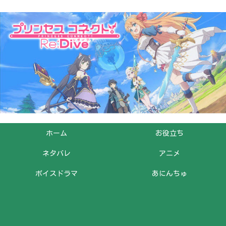
ホーム
お役立ち
ネタバレ
アニメ
ボイスドラマ
あにんちゅ