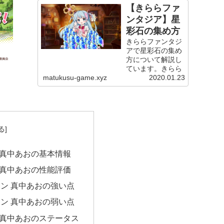
【きららファ
ンタジア】星
彩石の集め方
きららファンタジ
アで星彩石の集め
方について解説し
ています。きらら
ファンタジアで
matukusu-game.xyz
2020.01.23
「星彩石の集め方
を知りたい、集め
方の種類がありす
ぎてどの集め方が
いいのか分からな
い、今すぐ星彩石
が欲しいがどうし
たらいいか」この
 真中あおの基本情報
ような疑問にお
答...
 真中あおの性能評価
ン 真中あおの強い点
ン 真中あおの弱い点
 真中あおのステータス