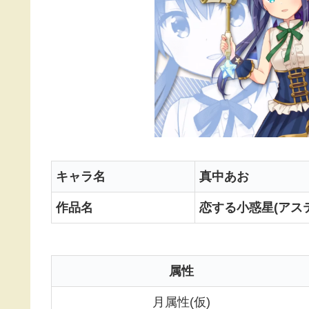
キャラ名
真中あお
作品名
恋する小惑星(アス
属性
月属性(仮)