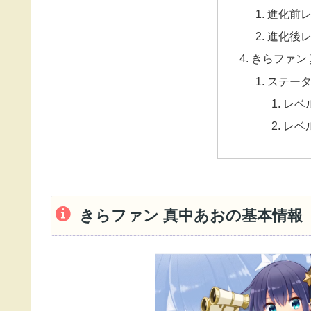
進化前レ
進化後レ
きらファン
ステー
レベ
レベ
きらファン 真中あおの基本情報