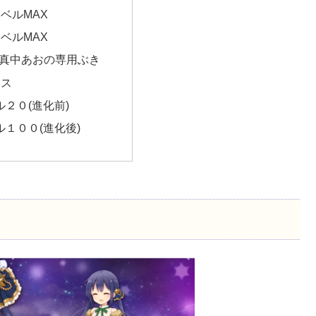
ベルMAX
ベルMAX
 真中あおの専用ぶき
タス
ル２０(進化前)
ル１００(進化後)