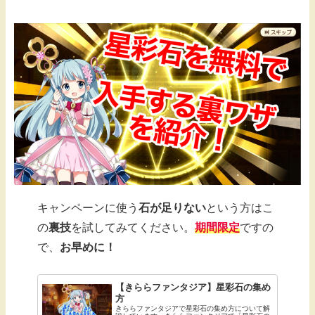
キャンペーンに使う
石が足りない
という方はこ
の
裏技
を試してみてください。
期間限定
ですの
で、
お早めに！
【きららファンタジア】星彩石の集め
方
きららファンタジアで星彩石の集め方について解