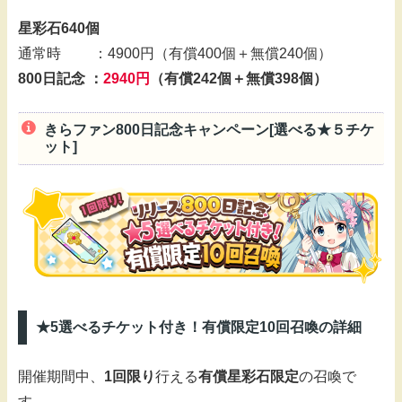
星彩石640個
通常時 ：4900円（有償400個＋無償240個）
800日記念 ：
2940円
（有償242個＋無償398個）
きらファン800日記念キャンペーン[選べる★５チケ
ット]
★5選べるチケット付き！有償限定10回召喚の詳細
開催期間中、
1回限り
行える
有償星彩石限定
の召喚で
す。