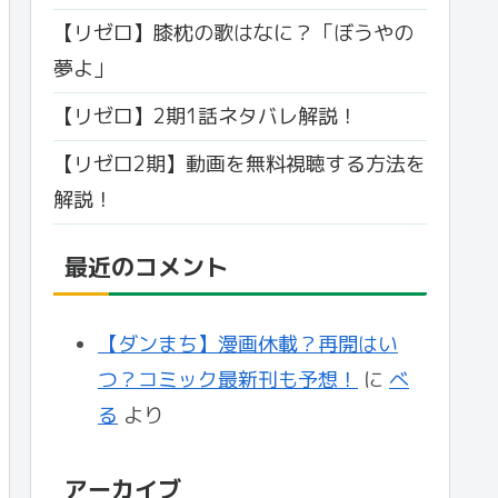
【リゼロ】膝枕の歌はなに？「ぼうやの
夢よ」
【リゼロ】2期1話ネタバレ解説！
【リゼロ2期】動画を無料視聴する方法を
解説！
最近のコメント
【ダンまち】漫画休載？再開はい
つ？コミック最新刊も予想！
に
べ
る
より
アーカイブ