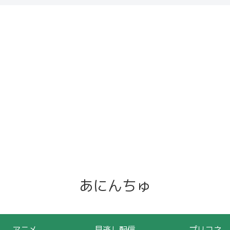
あにんちゅ
アニメ
見逃し配信
プリコネ