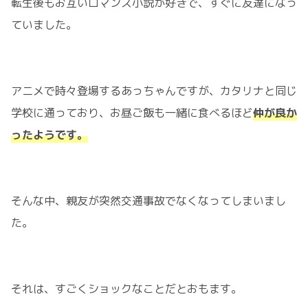
転生後もお互いロマンス小説が好きで、すぐに友達になっ
ていました。
アニメで時々登場するあっちゃんですが、カタリナと同じ
学校に通っており、お昼ご飯も一緒に食べるほど
仲が良か
ったようです。
そんな中、親友が突然交通事故でなくなってしまいまし
た。
それは、すごくショックなことだとおもます。