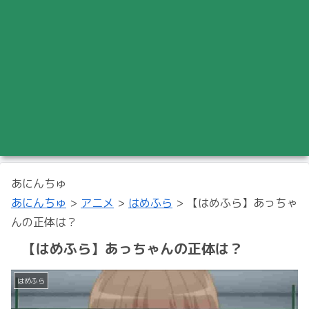
あにんちゅ
あにんちゅ
>
アニメ
>
はめふら
>
【はめふら】あっちゃ
んの正体は？
【はめふら】あっちゃんの正体は？
はめふら