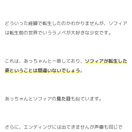
どういった経緯で転生したのかわかりませんが、ソフィア
は転生前の世界でいうラノベが大好きな少女です。
これは、あっちゃんと一致しており、
ソフィアが転生した
姿ということは間違いないでしょう
。
あっちゃんとソフィアの
見た目
も似ています。
さらに、エンディングには出てきませんが声優も同じで