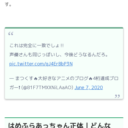
す。
これは完全に一致でしょ‼️
声優さんも同じっぽいし、今後どうなるんだろ。
pic.twitter.com/qJ4ErBbP3N
— まつくす🔥大好きなアニメのブログ🔥4桁達成ブロ
ガー❗️ (@81F7TMXXNiLAaAO)
June 7, 2020
はめふらあっちゃん正体｜どんな