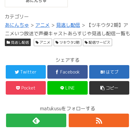
あにんちゅ
カテゴリー
あにんちゅ
>
アニメ
>
見逃し配信
>
【ツキウタ2期】ア
ニメいつ放送で声優キャストあらすじや見逃し配信一覧も
見逃し配信
アニメ
ツキウタ2期
配信サービス
シェアする
Twitter
Facebook
はてブ
Pocket
LINE
コピー
matukusuをフォローする