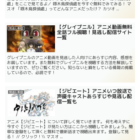
處」をここで見てるよ／ 啄木鳥探偵處を今すぐ無料でみてみる！ マ
スオ 「啄木鳥探偵處」ってどんなアニメだったけ？ カツオ ...
【グレイプニル】アニメ動画無料
見逃し配信
全話フル視聴！見逃し配信サイト
一覧
グレイプニルのアニメ動画を見逃した人向けにあらすじ内容、感想を
お届しています。また無料でグレイプニルを視聴する方法を解説して
いますので、ぜひご覧ください。知らないと損をしている情報の掲載
しているので、必読です！
【ジビエート】アニメいつ放送で
見逃し配信
声優キャストあらすじや見逃し配
信一覧も
アニメ【ジビエート】について詳しく見ていきます。 何も考えずに
今すぐ【ジビエート】が見たい方はここから視聴してみましょう。簡
単な登録をして頂くと無料で最新話まで視聴出来ます。登録して見
る！ // クリック！\\ マスオ ...