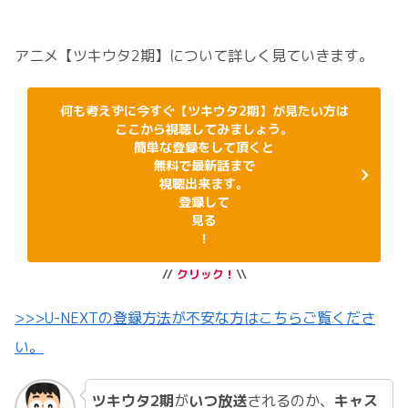
アニメ【ツキウタ2期】について詳しく見ていきます。
何も考えずに今すぐ【ツキウタ2期】が見たい方は
ここから視聴してみましょう。
簡単な登録をして頂くと
無料で最新話まで
視聴出来ます。
登録して
見る
！
//
クリック！
\\
>>>U-NEXTの登録方法が不安な方はこちらご覧くださ
い。
ツキウタ2期
が
いつ放送
されるのか、
キャス