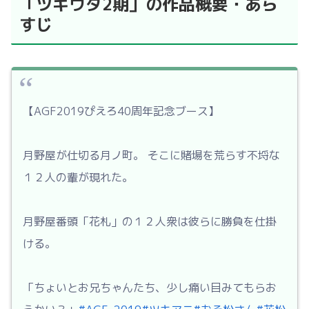
「ツキウタ2期」の作品概要・あら
すじ
【AGF2019ぴえろ40周年記念ブース】
月野屋が仕切る月ノ町。 そこに賭場を荒らす不埒な
１２人の輩が現れた。
月野屋番頭「花札」の１２人衆は彼らに勝負を仕掛
ける。
「ちょいとお兄ちゃんたち、少し痛い目みてもらお