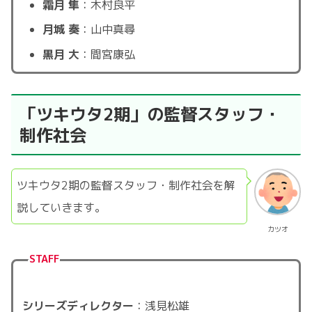
霜月 隼
：木村良平
月城 奏
：山中真尋
黒月 大
：間宮康弘
「ツキウタ2期」の監督スタッフ・
制作社会
ツキウタ2期の監督スタッフ・制作社会を解
説していきます。
カツオ
STAFF
シリーズディレクター
：浅見松雄