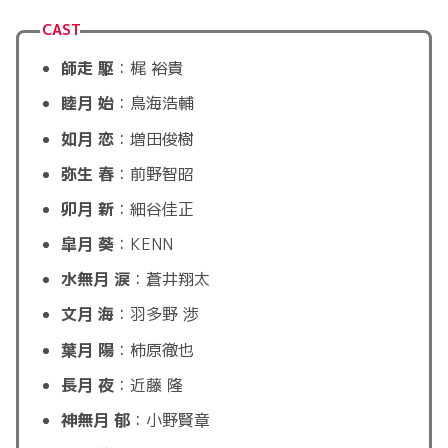
CAST
師走 駆
：梶 裕貴
睦月 始
：鳥海浩輔
如月 恋
：増田俊樹
弥生 春
：前野智昭
卯月 新
：細谷佳正
皐月 葵
：KENN
水無月 涙
：蒼井翔太
文月 海
：羽多野 渉
葉月 陽
：柿原徹也
長月 夜
：近藤 隆
神無月 郁
：小野賢章