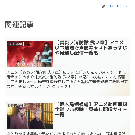
matukusu
関連記事
【炎炎ノ消防隊 弐ノ章】アニメ
見逃し配信
いつ放送で声優キャストあらすじ
や見逃し配信一覧も
アニメ【炎炎ノ消防隊 弐ノ章】について詳しく見ていきます。 何も
考えずに今すぐ【炎炎ノ消防隊 弐ノ章】が見たい方はここから視聴
してみましょう。簡単な登録をして頂くと無料で最新話まで視聴出来
ます。登録して見る！ // クリック！...
【啄木鳥探偵處】アニメ動画無料
見逃し配信
全話フル視聴！見逃し配信サイト
一覧
㊙とりあえず無料で見たいからポチっとく㊙ ＼みんな「啄木鳥探偵