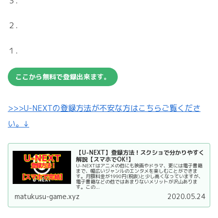
３.
２.
１.
ここから無料で登録出来ます。
>>>U-NEXTの登録方法が不安な方はこちらご覧くださ
い。↓
【U-NEXT】登録方法！スクショで分かりやすく
解説【スマホでOK!】
U-NEXTはアニメの他にも映画やドラマ、更には電子書籍
まで、幅広いジャンルのエンタメを楽しむことができま
す。月額料金が1990円(税抜)と少し高くなっていますが、
電子書籍などの他ではあまりないメリットが沢山ありま
す。この...
matukusu-game.xyz
2020.05.24