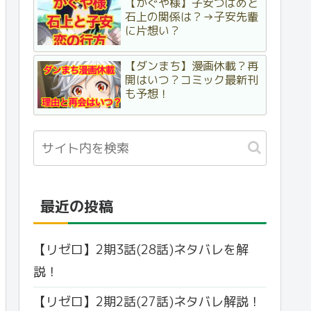
【かぐや様】子安つばめと
石上の関係は？→子安先輩
に片想い？
【ダンまち】漫画休載？再
開はいつ？コミック最新刊
も予想！
最近の投稿
【リゼロ】2期3話(28話)ネタバレを解
説！
【リゼロ】2期2話(27話)ネタバレ解説！