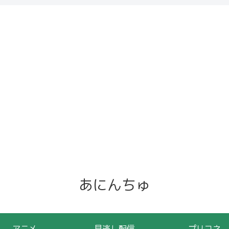
あにんちゅ
アニメ
見逃し配信
プリコネ