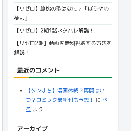
【リゼロ】膝枕の歌はなに？「ぼうやの
夢よ」
【リゼロ】2期1話ネタバレ解説！
【リゼロ2期】動画を無料視聴する方法を
解説！
最近のコメント
【ダンまち】漫画休載？再開はい
つ？コミック最新刊も予想！
に
べ
る
より
アーカイブ