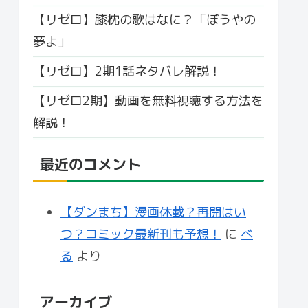
【リゼロ】膝枕の歌はなに？「ぼうやの
夢よ」
【リゼロ】2期1話ネタバレ解説！
【リゼロ2期】動画を無料視聴する方法を
解説！
最近のコメント
【ダンまち】漫画休載？再開はい
つ？コミック最新刊も予想！
に
べ
る
より
アーカイブ