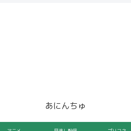
あにんちゅ
アニメ
見逃し配信
プリコネ