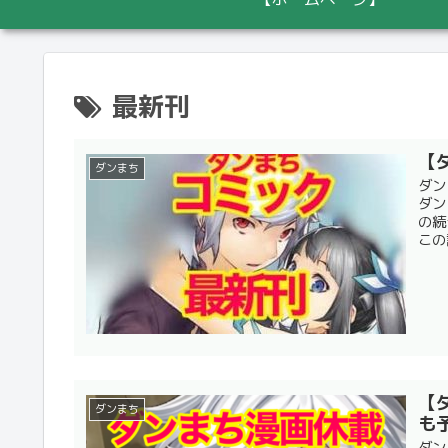
最新刊
【
ダンまち
ダン
ダン
の続
この
【
ダンまち
も
ダン