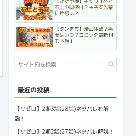
【かぐや様】子安つばめと
石上の関係は？→子安先輩
に片想い？
【ダンまち】漫画休載？再
開はいつ？コミック最新刊
も予想！
最近の投稿
【リゼロ】2期3話(28話)ネタバレを解
説！
【リゼロ】2期2話(27話)ネタバレ解説！